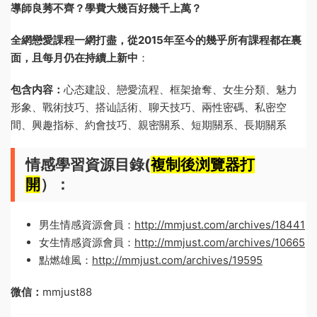
導師良莠不齊？學費大幾百好幾千上萬？
全網戀愛課程一網打盡，從2015年至今的幾乎所有課程都在裏
面，且每月仍在持續上新中
：
包含内容：
心态建設、戀愛流程、框架搶奪、女生分類、魅力
形象、戰術技巧、搭讪話術、聊天技巧、兩性密碼、私密空
間、興趣指标、約會技巧、親密關系、短期關系、長期關系
情感學習資源目錄(
複制後浏覽器打
開
）：
男生情感資源會員：
http://mmjust.com/archives/18441
女生情感資源會員：
http://mmjust.com/archives/10665
點燃雄風：
http://mmjust.com/archives/19595
微信：
mmjust88