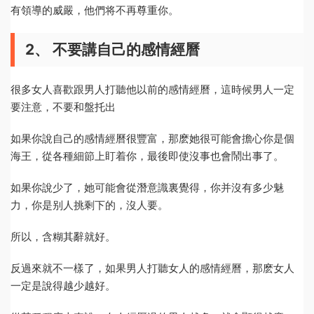
有領導的威嚴，他們将不再尊重你。
2、 不要講自己的感情經曆
很多女人喜歡跟男人打聽他以前的感情經曆，這時候男人一定
要注意，不要和盤托出
如果你說自己的感情經曆很豐富，那麽她很可能會擔心你是個
海王，從各種細節上盯着你，最後即使沒事也會鬧出事了。
如果你說少了，她可能會從潛意識裏覺得，你并沒有多少魅
力，你是别人挑剩下的，沒人要。
所以，含糊其辭就好。
反過來就不一樣了，如果男人打聽女人的感情經曆，那麽女人
一定是說得越少越好。