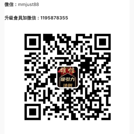
微信：
mmjust88
升級會員加微信：1195878355