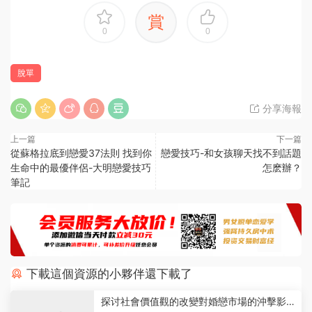
賞
0
0
脫單
分享海報
上一篇
下一篇
從蘇格拉底到戀愛37法則 找到你
戀愛技巧-和女孩聊天找不到話題
生命中的最優伴侶-大明戀愛技巧
怎麽辦？
筆記
下載這個資源的小夥伴還下載了
探讨社會價值觀的改變對婚戀市場的沖擊影