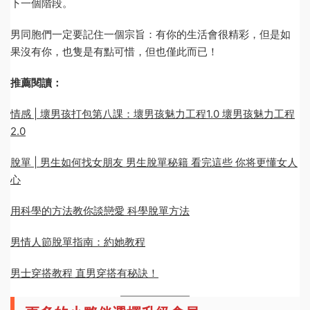
下一個階段。
男同胞們一定要記住一個宗旨：有你的生活會很精彩，但是如
果沒有你，也隻是有點可惜，但也僅此而已！
推薦閱讀：
情感 | 壞男孩打包第八課：壞男孩魅力工程1.0 壞男孩魅力工程
2.0
脫單 | 男生如何找女朋友 男生脫單秘籍 看完這些 你将更懂女人
心
用科學的方法教你談戀愛 科學脫單方法
男情人節脫單指南：約她教程
男士穿搭教程 直男穿搭有秘訣！