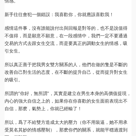
情感。
新手往往會犯一個錯誤：我喜歡你，你就應該喜歡我！
感情這件事，沒有誰能說付出與回報是對等的，也不是說值得
不值得，而是願意不願意，在一段感情中，我們一定不要通過
交易的方式去跟女生交流，而是要真正的調動女生的情感，吸
引女生。
所以真正善于把我男女雙方關系的人，他們在做的隻是不斷的
改善自己對生活的态度，在不斷的提升自己，從而提升對女生
的吸引。
所謂的“你好，無所謂”，其實是建立在男生本身的高價值提現，
内心的強大自信之上的，如果你在你喜歡的女生面前表現出不
自信，那麽，氣勢上，你就已經輸了！
所以，爲了不給雙方造成太大的壓力（你不用裝逼，她不用承
受莫名其妙的情感壓制），那麽你們的關系，就能平穩過渡到