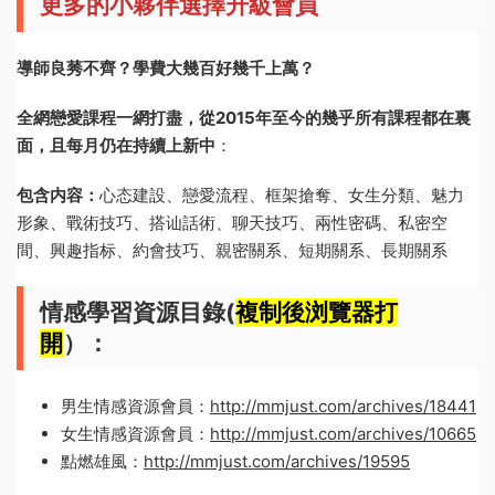
更多的小夥伴選擇升級會員
導師良莠不齊？學費大幾百好幾千上萬？
全網戀愛課程一網打盡，從2015年至今的幾乎所有課程都在裏
面，且每月仍在持續上新中
：
包含内容：
心态建設、戀愛流程、框架搶奪、女生分類、魅力
形象、戰術技巧、搭讪話術、聊天技巧、兩性密碼、私密空
間、興趣指标、約會技巧、親密關系、短期關系、長期關系
情感學習資源目錄(
複制後浏覽器打
開
）：
男生情感資源會員：
http://mmjust.com/archives/18441
女生情感資源會員：
http://mmjust.com/archives/10665
點燃雄風：
http://mmjust.com/archives/19595